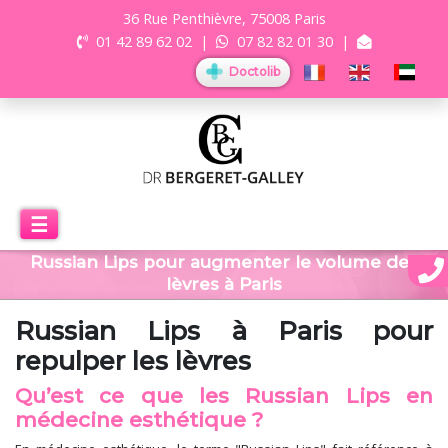
36 Rue Penthièvre, 75008 Paris
01 42 89 62 02
|
07 82 82 01 30
|
Doctolib
☰
Russian Lips pour augmenter le volume des
lèvres à Paris
Russian Lips à Paris pour
repulper les lèvres
Qu’est ce que les Russian Lips en
médecine esthétique ?