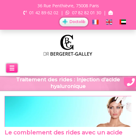
36 Rue Penthièvre, 75008 Paris
01 42 89 62 02
|
07 82 82 01 30
|
Doctolib
☰
Traitement des rides : Injection d’acide
hyaluronique
Le comblement des rides avec un acide