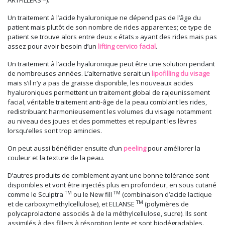
ARTFILLERS™).
Un traitement à l’acide hyaluronique ne dépend pas de l’âge du
patient mais plutôt de son nombre de rides apparentes; ce type de
patient se trouve alors entre deux « états » ayant des rides mais pas
assez pour avoir besoin d’un
lifting cervico facial
.
Un traitement à l’acide hyaluronique peut être une solution pendant
de nombreuses années. L’alternative serait un
lipofilling du visage
mais s’il n’y a pas de graisse disponible, les nouveaux acides
hyaluroniques permettent un traitement global de rajeunissement
facial, véritable traitement anti-âge de la peau comblant les rides,
redistribuant harmonieusement les volumes du visage notamment
au niveau des joues et des pommettes et repulpant les lèvres
lorsqu’elles sont trop amincies.
On peut aussi bénéficier ensuite d’un
peeling
pour améliorer la
couleur et la texture de la peau.
D’autres produits de comblement ayant une bonne tolérance sont
disponibles et vont être injectés plus en profondeur, en sous cutané
TM
TM
comme le Sculptra
ou le New fill
(combinaison d’acide lactique
TM
et de carboxymethylcellulose), et ELLANSE
(polymères de
polycaprolactone associés à de la méthylcellulose, sucre). Ils sont
assimilés à des fillers à résorption lente et sont biodégradables.