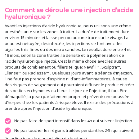
Comment se déroule une injection d’acide
hyaluronique ?
Avant les injections d’acide hyaluronique, nous utilisons une crème
anesthésiante sur les zones à traiter. La durée de traitement dure
environ 15 minutes et laisse peu ou aucune trace sur le visage. La
peau est nettoyée, désinfectée, les injections se font avec des
aiguilles très fines ou des micro canules. Le résultat dure entre 4 et
18 mois, selon la zone traitée, la densité et la polymérisation de
l’acide hyaluronique injecté. C’est la même chose avec les autres
produits de comblement ou fillers tel que: Newfill™, Sculptra™,
Ellanse™ ou Radiesse™ . Quelques jours avant la séance d’injection,
il ne faut pas prendre d’aspirine ni d’anti-inflammatoires, à cause
des risques de saignement qui pourraient diffuser le produit et créer
des petites ecchymoses ou bleus. Le jour de l’injection, il faut être
démaquillé, la peau parfaitement propre et prévenir une poussée
d’herpès chez les patients à risque élevé. Il existe des précautions à
prendre après l’injection d’acide hyaluronique:
Ne pas faire de sport intensif dans les 4h qui suivent l’injection
Ne pas toucher les régions traitées pendant les 24h qui suivent
l’injection (pas de manipulation de boutons)