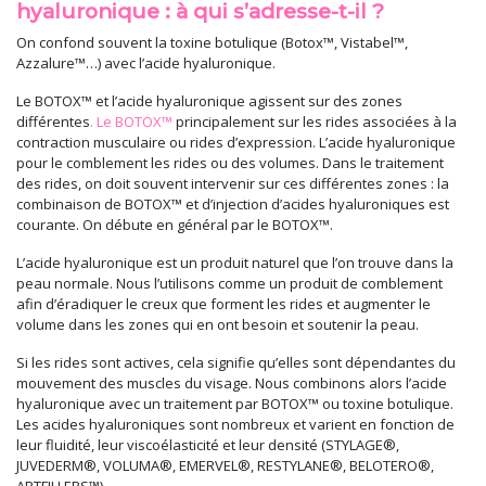
hyaluronique : à qui s’adresse-t-il ?
On confond souvent la toxine botulique (Botox™, Vistabel™,
Azzalure™…) avec l’acide hyaluronique.
Le BOTOX™ et l’acide hyaluronique agissent sur des zones
différentes
. Le BOTOX™
principalement sur les rides associées à la
contraction musculaire ou rides d’expression. L’acide hyaluronique
pour le comblement les rides ou des volumes. Dans le traitement
des rides, on doit souvent intervenir sur ces différentes zones : la
combinaison de BOTOX™ et d’injection d’acides hyaluroniques est
courante. On débute en général par le BOTOX™.
L’acide hyaluronique est un produit naturel que l’on trouve dans la
peau normale. Nous l’utilisons comme un produit de comblement
afin d’éradiquer le creux que forment les rides et augmenter le
volume dans les zones qui en ont besoin et soutenir la peau.
Si les rides sont actives, cela signifie qu’elles sont dépendantes du
mouvement des muscles du visage. Nous combinons alors l’acide
hyaluronique avec un traitement par BOTOX™ ou toxine botulique.
Les acides hyaluroniques sont nombreux et varient en fonction de
leur fluidité, leur viscoélasticité et leur densité (STYLAGE®,
JUVEDERM®, VOLUMA®, EMERVEL®, RESTYLANE®, BELOTERO®,