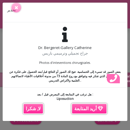
36 Rue Penthièvre, 75008 Paris
×
تحذير
01 42 89 62 02
|
07 82 82 01 30
|
Doctolib
Dr. Bergeret-Gallery Catherine
جراح تجميلي وترميمي باريس
Photos d'inteventions chirurgicales.
☰
بعض الصور قد تسيء إلى الحساسية. تتيح لك الصور أو النتائج قبل/بعد الحصول على فكرة عن
Liposuction
Cal
نوع التدخل الذي تفكر فيه وتتوافق مع روح المادة 73 من مدونة أخلاقيات الأطباء لاتصالاتهم
العلمية ولأغراض التدريس..
Docto
هل ترغب في المتابعة إلى المعرض قبل / بعد :
Back
Liposuction
أريد المتابعة
لا, شكرا
Précédente
Suivante