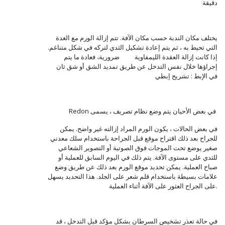
دقيقة
يختلف مكان الندبة حسب مكان الآفة. تتم إزالة الورم مع الغدة
التي تحيط به ، ثم يتم إعادة تشكيل الثدي لتركه في شكل متناغم.
إذا كانت إزالة العقدة الليمفاوية ضرورية، فعادة ما يتم
إجراؤها خلال نفس التدخل عن طريق تمديد الشق أو شق ثان
في الإبط : تشريح إبطي
Redon في بعض الأحيان يتم وضع نظام تصريف ، يسمى
في بعض الحالات ، يكون الورم المراد إزالته غير واضح. يمكن
للجراح بعد ذلك اقتراح موقع قبل الجراحة باستخدام سلك معدني
صغير يوضع تحت الموجات فوق الصوتية أو التصوير الشعاعي
للثدي على مستوى الآفة. يتم ذلك في اليوم السابق للعملية أو
صباح العملية. يمكن تحديد موقع الورم بعد ذلك عن طريق وضع
علامات بسيطة باستخدام قلم شعر على الجلد. هذا التحديد يسهل
على الجراح العثور على الآفة أثناء العملية.
في حالة تعذر تشخيص السرطان بشكل مؤكد قبل التدخل ، قد