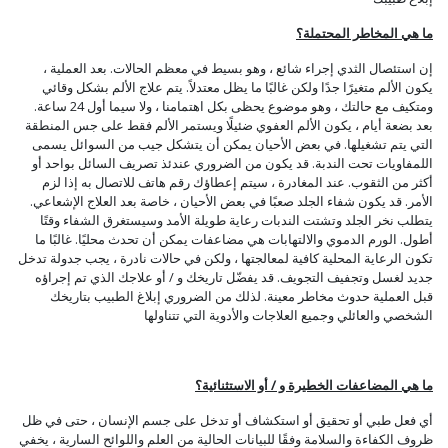
ما هي المخاطر المحتملة؟
إن استئصال الثدي إجراء شائع ، وهو بسيط في معظم الحالات. بعد العملية ،
يكون الألم متغيرًا جدًا ولكن غالبًا ما يظل معتدلاً. يتم علاج الألم بشكل وقائي
ومتكيف مع حالتك ، وهو موضوع يحظى بكل اهتمامنا ، ولا سيما أول 24 ساعة.
بعد بضعة أيام ، يكون الألم العفوي ضئيلًا ويستمر الألم فقط على جس المنطقة
التي يتم تشغيلها. في بعض الأحيان يمكن أن يتشكل جيب من السوائل يسمى
اللمفاويات تحت الندبة. قد يكون من الضروري عندئذ تصريف السائل بواحد أو
أكثر من الثقوب. عند المغادرة ، سيتم إعطاؤك رقم هاتف للاتصال به إذا لزم
الأمر. قد يكون شفاء الجلد صعبًا في بعض الأحيان ، خاصة بعد العلاج الإشعاعي.
يتطلب نخر الجلد وتشتت الندبات رعاية طويلة الأمد وسيستغرق الشفاء وقتًا
أطول. الورم الدموي والالتهابات هي مضاعفات يمكن أن تحدث محليًا. غالبًا ما
تكون الرعاية المحلية كافية لمعالجتها ، ولكن في حالات نادرة ، يجب جدولة تدخل
جديد لغسل وتجفيف التجويف. قد يفضّل تاريخك و / أو علاجك الذي تم إجراؤه
قبل العملية حدوث مخاطر معينة. لذلك من الضروري إبلاغ الطبيب بتاريخك
الشخصي والعائلي وجميع العلاجات والأدوية التي تتناولها
ما هي المضاعفات الخطيرة و / أو الاستثنائية؟
أي فعل طبي أو تحقيق أو استكشاف أو تدخل على جسم الإنسان ، حتى في ظل
ظروف الكفاءة والسلامة وفقًا للبيانات الحالية من العلم واللوائح السارية ، يخفي