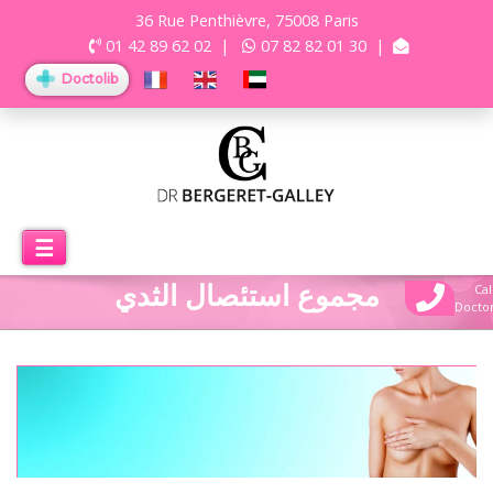
36 Rue Penthièvre, 75008 Paris
01 42 89 62 02
|
07 82 82 01 30
|
Doctolib
☰
مجموع استئصال الثدي
Cal
Docto