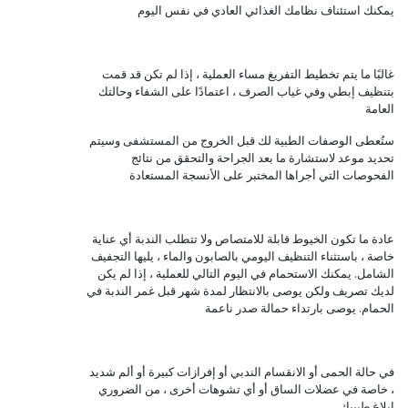
يمكنك استئناف نظامك الغذائي العادي في نفس اليوم
غالبًا ما يتم تخطيط التفريغ مساء العملية ، إذا لم تكن قد قمت
بتنظيف إبطي وفي غياب الصرف ، اعتمادًا على الشفاء وحالتك
العامة
ستُعطى الوصفات الطبية لك قبل الخروج من المستشفى وسيتم
تحديد موعد لاستشارة ما بعد الجراحة والتحقق من نتائج
الفحوصات التي أجراها المختبر على الأنسجة المستعادة
عادة ما تكون الخيوط قابلة للامتصاص ولا تتطلب الندبة أي عناية
خاصة ، باستثناء التنظيف اليومي بالصابون والماء ، يليها التجفيف
الشامل. يمكنك الاستحمام في اليوم التالي للعملية ، إذا لم يكن
لديك تصريف ولكن يوصى بالانتظار لمدة شهر قبل غمر الندبة في
الحمام. يوصى بارتداء حمالة صدر ناعمة
في حالة الحمى أو الانقسام الندبي أو إفرازات كبيرة أو ألم شديد
، خاصة في عضلات الساق أو أي تشوهات أخرى ، من الضروري
إبلاغ طبيبك