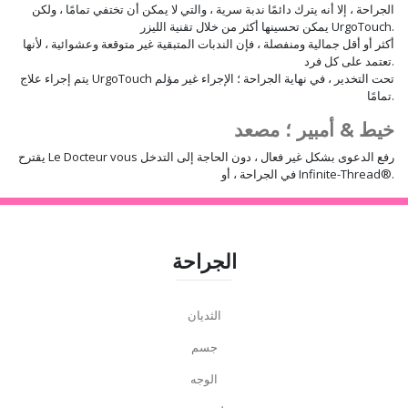
الجراحة ، إلا أنه يترك دائمًا ندبة سرية ، والتي لا يمكن أن تختفي تمامًا ، ولكن
يمكن تحسينها أكثر من خلال تقنية الليزر UrgoTouch.
أكثر أو أقل جمالية ومنفصلة ، فإن الندبات المتبقية غير متوقعة وعشوائية ، لأنها
تعتمد على كل فرد.
يتم إجراء علاج UrgoTouch تحت التخدير ، في نهاية الجراحة ؛ الإجراء غير مؤلم
تمامًا.
خيط & أمبير ؛ مصعد
يقترح Le Docteur vous رفع الدعوى بشكل غير فعال ، دون الحاجة إلى التدخل
في الجراحة ، أو Infinite-Thread®.
الجراحة
الثديان
جسم
الوجه