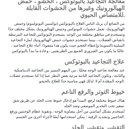
معالجة التجاعيد بالبوتوكس ، الحشو ، حمض
الهيالورونيك وغيرها من الحشوات القابلة
للامتصاص الحيوي.
من الشائع أن يربك الناس العلاج بالبوتوكس (توكسين البوتولينوم) وحمض
الهيالورونيك. تعمل حشوات البوتوكس وحمض الهيالورونيك بشكل مختلف جدًا
وتستخدم في مناطق مختلفة من الوجه. يستخدم البوتوكس للتجاعيد المرتبطة
بانقباض العضلات ، بينما تستخدم حشوات حمض الهيالورونيك لملء التجاعيد
السلبية (التمويه) وإعطاء الحجم حيث يكون هذا مفقودًا. أثناء علاج التجاعيد ،
غالبًا ما يكون من الضروري الجمع بين الطريقتين ، وعادة ما نبدأ بالبوتوكس.
علاج التجاعيد بالبوتوكس
عند معالجة تجاعيد الوجه محليًا ، من المهم التمييز بين التجاعيد الديناميكية
والثابتة ، وتكون التجاعيد الثابتة مرئية بغض النظر عما إذا كنا نستخدم عضلات
الوجه المقلدة أم لا. لذلك فهي مناسبة جدًا للعلاج بالحشو.
خيوط التوتر والرفع الناعم
هناك خيوط مختلفة لرفع. المبدأ هو إدخال خيوط تحت الجلد عن طريق شق
صغير تحت التخدير الموضعي وشد الجلد.
تُستخدم بشكل أساسي من أجل بيضاوية الوجه ، وتقوية عظام الوجنتين ورفع
الحاجبين وتشديد الرقبة ؛ يمكن استخدامها أيضًا لأجزاء أخرى من الجسم.
التقشير وتقشير الجلد