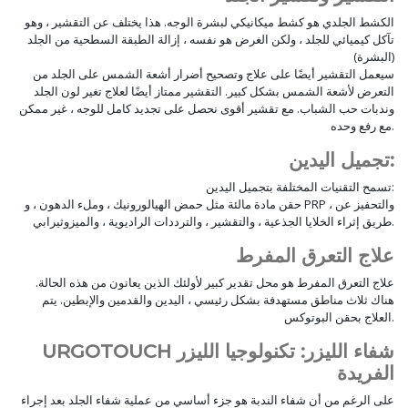
الكشط الجلدي هو كشط ميكانيكي لبشرة الوجه. هذا يختلف عن التقشير ، وهو
تآكل كيميائي للجلد ، ولكن الغرض هو نفسه ، إزالة الطبقة السطحية من الجلد
(البشرة)
سيعمل التقشير أيضًا على علاج وتصحيح أضرار أشعة الشمس على الجلد من
التعرض لأشعة الشمس بشكل كبير. التقشير ممتاز أيضًا لعلاج تغير لون الجلد
وندبات حب الشباب. مع تقشير أقوى نحصل على تجديد كامل للوجه ، غير ممكن
مع رفع وحده.
تجميل اليدين:
تسمح التقنيات المختلفة بتجميل اليدين:
حقن مادة مالئة مثل حمض الهيالورونيك ، وملء الدهون ، و PRP ، والتحفيز عن
طريق إثراء الخلايا الجذعية ، والتقشير ، والترددات الراديوية ، والميزوثيرابي.
علاج التعرق المفرط
علاج التعرق المفرط هو محل تقدير كبير لأولئك الذين يعانون من هذه الحالة.
هناك ثلاث مناطق مستهدفة بشكل رئيسي ، اليدين والقدمين والإبطين. يتم
العلاج بحقن البوتوكس.
URGOTOUCH شفاء الليزر: تكنولوجيا الليزر
الفريدة
على الرغم من أن شفاء الندبة هو جزء أساسي من عملية شفاء الجلد بعد إجراء