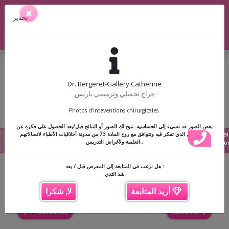
36 Rue Penthièvre, 75008 Paris
×
تحذير
01 42 89 62 02
|
07 82 82 01 30
|
Doctolib
Dr. Bergeret-Gallery Catherine
جراح تجميلي وترميمي باريس
Photos d'inteventions chirurgicales.
☰
بعض الصور قد تسيء إلى الحساسية. تتيح لك الصور أو النتائج قبل/بعد الحصول على فكرة عن
شد الثدي
Cal
نوع التدخل الذي تفكر فيه وتتوافق مع روح المادة 73 من مدونة أخلاقيات الأطباء لاتصالاتهم
العلمية ولأغراض التدريس..
Docto
هل ترغب في المتابعة إلى المعرض قبل / بعد :
Back
شد الثدي
أريد المتابعة
لا, شكرا
Précédente
Suivante