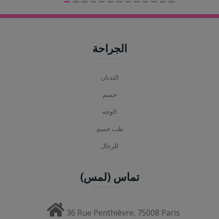
الجراحة
الثديان
جسم
الوجه
طب حميم
للرجال
تماس (لمس)
36 Rue Penthièvre, 75008 Paris