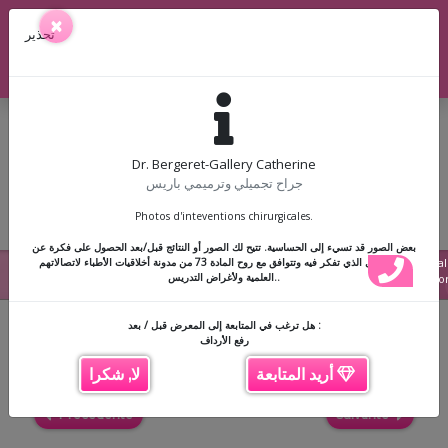
36 Rue Penthièvre, 75008 Paris
×
تحذير
01 42 89 62 02
|
07 82 82 01 30
|
Doctolib
Dr. Bergeret-Gallery Catherine
جراح تجميلي وترميمي باريس
Photos d'inteventions chirurgicales.
☰
بعض الصور قد تسيء إلى الحساسية. تتيح لك الصور أو النتائج قبل/بعد الحصول على فكرة عن
رفع الأرداف
Cal
نوع التدخل الذي تفكر فيه وتتوافق مع روح المادة 73 من مدونة أخلاقيات الأطباء لاتصالاتهم
العلمية ولأغراض التدريس..
Docto
هل ترغب في المتابعة إلى المعرض قبل / بعد :
Back
رفع الأرداف
أريد المتابعة
لا, شكرا
Précédente
Suivante