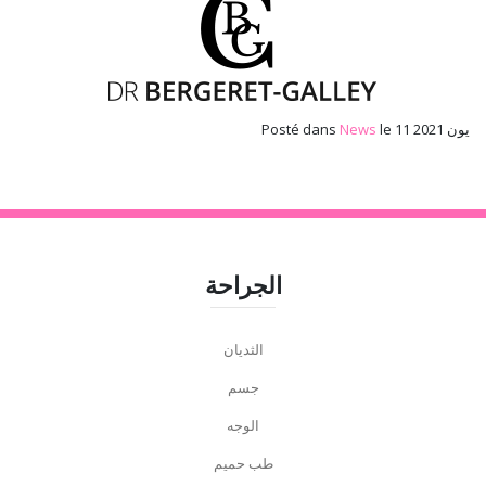
le 11 يون 2021
News
Posté dans
الجراحة
الثديان
جسم
الوجه
طب حميم