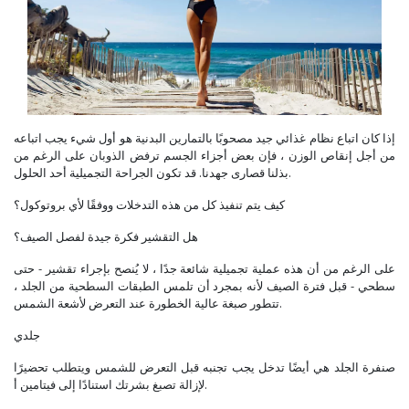
إذا كان اتباع نظام غذائي جيد مصحوبًا بالتمارين البدنية هو أول شيء يجب اتباعه
من أجل إنقاص الوزن ، فإن بعض أجزاء الجسم ترفض الذوبان على الرغم من
بذلنا قصارى جهدنا. قد تكون الجراحة التجميلية أحد الحلول.
كيف يتم تنفيذ كل من هذه التدخلات ووفقًا لأي بروتوكول؟
هل التقشير فكرة جيدة لفصل الصيف؟
على الرغم من أن هذه عملية تجميلية شائعة جدًا ، لا يُنصح بإجراء تقشير - حتى
سطحي - قبل فترة الصيف لأنه بمجرد أن تلمس الطبقات السطحية من الجلد ،
تتطور صبغة عالية الخطورة عند التعرض لأشعة الشمس.
جلدي
صنفرة الجلد هي أيضًا تدخل يجب تجنبه قبل التعرض للشمس ويتطلب تحضيرًا
لإزالة تصبغ بشرتك استنادًا إلى فيتامين أ.