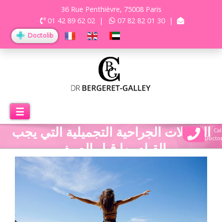
36 Rue Penthièvre, 75008 Paris
01 42 89 62 02
|
07 82 82 01 30
|
Doctolib
☰
التدخلات الجراحية التجميلية التي يجب
Cal
Docto
القيام بها قبل الصيف