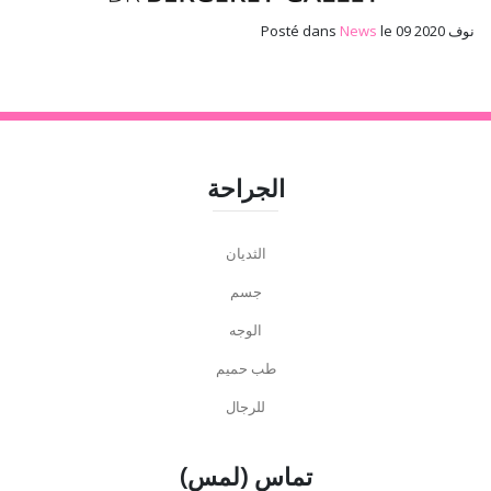
le 09 نوف 2020
News
Posté dans
الجراحة
الثديان
جسم
الوجه
طب حميم
للرجال
تماس (لمس)