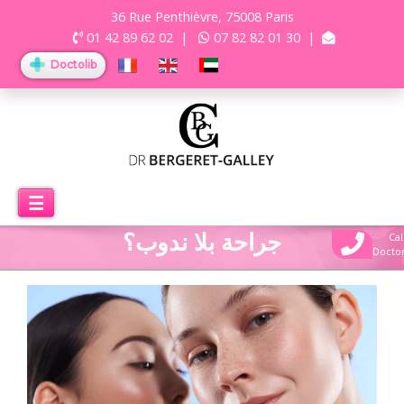
36 Rue Penthièvre, 75008 Paris
01 42 89 62 02
|
07 82 82 01 30
|
Doctolib
☰
جراحة بلا ندوب؟
Cal
Docto