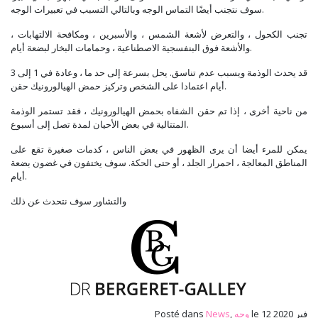
سوف نتجنب أيضًا التماس الوجه وبالتالي التسبب في تعبيرات الوجه.
تجنب الكحول ، والتعرض لأشعة الشمس ، والأسبرين ، ومكافحة الالتهابات ،
والأشعة فوق البنفسجية الاصطناعية ، وحمامات البخار لبضعة أيام.
قد يحدث الوذمة ويسبب عدم تناسق. يحل بسرعة إلى حد ما ، وعادة في 1 إلى 3
أيام اعتمادا على الشخص وتركيز حمض الهيالورونيك حقن.
من ناحية أخرى ، إذا تم حقن الشفاه بحمض الهيالورونيك ، فقد تستمر الوذمة
المتتالية في بعض الأحيان لمدة تصل إلى أسبوع.
يمكن للمرء أيضا أن يرى الظهور في بعض الناس ، كدمات صغيرة تقع على
المناطق المعالجة ، احمرار الجلد ، أو حتى الحكة. سوف يختفون في غضون بضعة
أيام.
والتشاور سوف نتحدث عن ذلك
le 12 فبر 2020
وجه
,
News
Posté dans