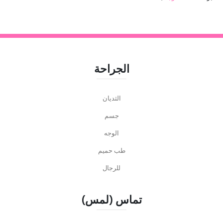
الجراحة
الثديان
جسم
الوجه
طب حميم
للرجال
تماس (لمس)