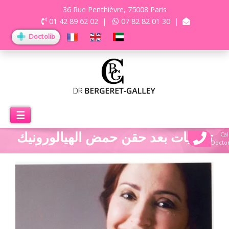
36 Rue Penthièvre, 75008 Paris
01 42 89 62 02
|
07 82 82 01 30
|
Doctolib
☰
توصيات بعد حقن حمض الهيالورونيك
Cal
Docto