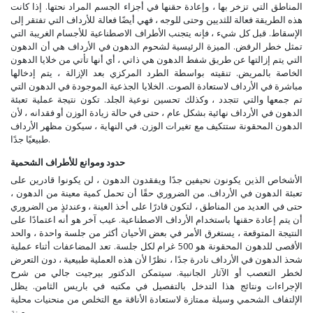
المناطق التي تزخر بها ، وإعادة حقنها في أجزاء الجسم المراد نحتها. إذا كانت
هذه الطريقة فعالة للثديين وحتى للوجه ، فهي أيضًا فعالة للأرداف التي تفتقر إلى
الإسقاط. قبل كل شيء ، فإنه يتجنب الأطراف الاصطناعية للأجسام الغريبة التي
تمثل خطر الرفض. الميزة الرئيسية لشحوم الدهون في الأرداف هي أن الدهون
التي يتم إزالتها عن طريق شفط الدهون هي ذاتي ، أي أنها تأتي من خلايا الدهون
الخاصة بالمريض. تنقيته بواسطة الطرد المركزي بعد الإزالة ، يتم إدخالها
مباشرة في الأرداف لاستعادة الصوت. الخلايا الجذعية الموجودة في الدهون التي
تم جمعها والتي تتجدد ، وكذلك تحسين نوعية الجلد. تكون نتيجة عملية تعبئة
الدهون في الأرداف نهائية بشكل عام ، حتى في حالة زيادة الوزن أو فقدانه ، لأن
الدهون المحقونة ستتكيف مع تغيرات الوزن. في النهاية ، سيكون مظهر الأرداف
طبيعيًا جدًا.
حدود وموانع للأطراف الشحمية
الأشخاص الذين يكونون نحيفين جدًا ويفقدون الدهون ، لن يكونوا قادرين على
تعبئة الدهون في الأرداف. من الضروري حقًا أن تحمل كمية معينة من الدهون ،
حتى في العديد من المناطق ، لتكون قادرًا على أخذ العينة ، وعندئذٍ من الضروري
أن يتم إعادة حقنها باستخدام الأرداف الاصطناعية. عيب آخر هو أنه اعتمادًا على
النتيجة المتوقعة ، يستغرق الأمر في بعض الأحيان أكثر من جلسة واحدة ، والحد
الأقصى للدهون المحقونة هو 500 غرام لكل جلسة. تعد المضاعفات أثناء عملية
شحذ الدهون في الأرداف نادرة جدًا ، نظرًا لأن هذه العملية طبيعية ، دون التعرض
لخطر التعصب أو الآثار الجانبية. سيتمكن الدكتور بيرجيت جالي من شرح
الإجراءات ونتائج هذا التدخل بالتفصيل في مكتبه في باريس الثامن. يظل
الإلتفاف الشحمي وسيلة ممتازة لاستعادة الأناقة مع التخلص من منحنيات محلية
معينة.