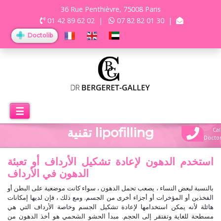
36 Rue Penthièvre, 75008 Paris
01 42 89 62 02
|
07 82 82 01 30
|
Doctolib
☰
تقنية lipofilling
Cal
Docto
استخدم الدهون لإعادة تشكيل الأرداف أو تعبئة
الدهون في الأرداف
بالنسبة لبعض النساء ، يصعب تحمل الدهون ، سواء كانت موضعية على البطن أو
الفخذين أو المؤخرات أو أجزاء أخرى من الجسم. ومع ذلك ، فإن لديها إمكانات
هائلة لأنه يمكن استخدامها لإعادة تشكيل الجسم وخاصة الأرداف التي هي
مسطحة للغاية وتفتقر إلى الحجم. مبدأ الحشو الشحمي هو أخذ الدهون من