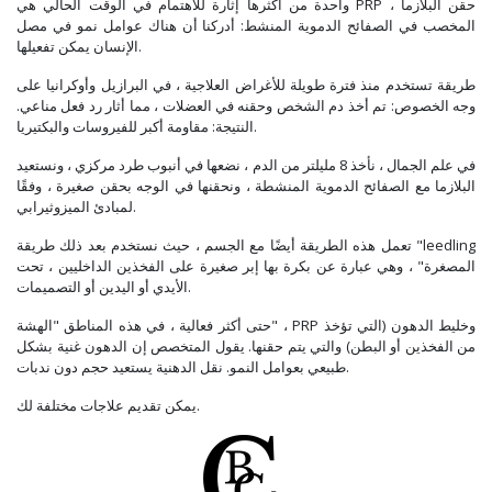
واحدة من أكثرها إثارة للاهتمام في الوقت الحالي هي PRP ، حقن البلازما
المخصب في الصفائح الدموية المنشط: أدركنا أن هناك عوامل نمو في مصل
الإنسان يمكن تفعيلها.
طريقة تستخدم منذ فترة طويلة للأغراض العلاجية ، في البرازيل وأوكرانيا على
وجه الخصوص: تم أخذ دم الشخص وحقنه في العضلات ، مما أثار رد فعل مناعي.
النتيجة: مقاومة أكبر للفيروسات والبكتيريا.
في علم الجمال ، نأخذ 8 مليلتر من الدم ، نضعها في أنبوب طرد مركزي ، ونستعيد
البلازما مع الصفائح الدموية المنشطة ، ونحقنها في الوجه بحقن صغيرة ، وفقًا
لمبادئ الميزوثيرابي.
تعمل هذه الطريقة أيضًا مع الجسم ، حيث نستخدم بعد ذلك طريقة "leedling
المصغرة" ، وهي عبارة عن بكرة بها إبر صغيرة على الفخذين الداخليين ، تحت
الأيدي أو اليدين أو التصميمات.
حتى أكثر فعالية ، في هذه المناطق "الهشة" ، PRP وخليط الدهون (التي تؤخذ
من الفخذين أو البطن) والتي يتم حقنها. يقول المتخصص إن الدهون غنية بشكل
طبيعي بعوامل النمو. نقل الدهنية يستعيد حجم دون ندبات.
يمكن تقديم علاجات مختلفة لك.