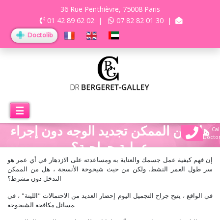
36 Rue Penthièvre, 75008 Paris
01 42 89 62 02
|
07 82 82 01 30
|
Doctolib
☰
هل من الممكن تجديد الوجه دون إجراء
Cal
Docto
عملية جراحية؟
إن فهم كيفية عمل جسمك والعناية به ومساعدته على الازدهار في أي عمر هو
سر طول العمر النشط. ولكن من حيث شيخوخة الأنسجة ، هل من الممكن
التدخل دون مشرط؟
في الواقع ، يتيح جراح التجميل اليوم إحضار العديد من الاحتمالات "اللينة" ، في
مسائل مكافحة الشيخوخة.