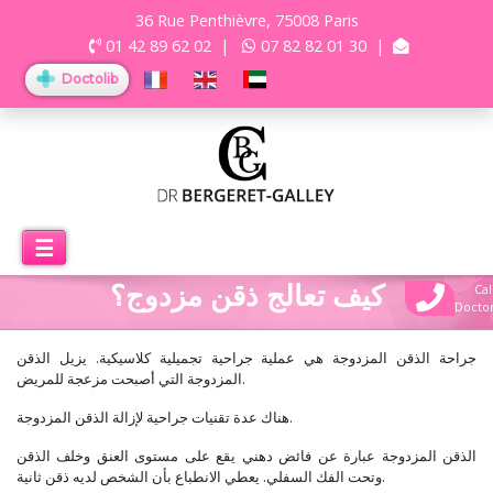
36 Rue Penthièvre, 75008 Paris
01 42 89 62 02
|
07 82 82 01 30
|
Doctolib
☰
كيف تعالج ذقن مزدوج؟
Cal
Docto
جراحة الذقن المزدوجة هي عملية جراحية تجميلية كلاسيكية. يزيل الذقن
المزدوجة التي أصبحت مزعجة للمريض.
هناك عدة تقنيات جراحية لإزالة الذقن المزدوجة.
الذقن المزدوجة عبارة عن فائض دهني يقع على مستوى العنق وخلف الذقن
وتحت الفك السفلي. يعطي الانطباع بأن الشخص لديه ذقن ثانية.