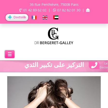
36 Rue Penthièvre, 75008 Paris
01 42 89 62 02
|
07 82 82 01 30
|
Doctolib
☰
التركيز على تكبير الثدي
Cal
Docto