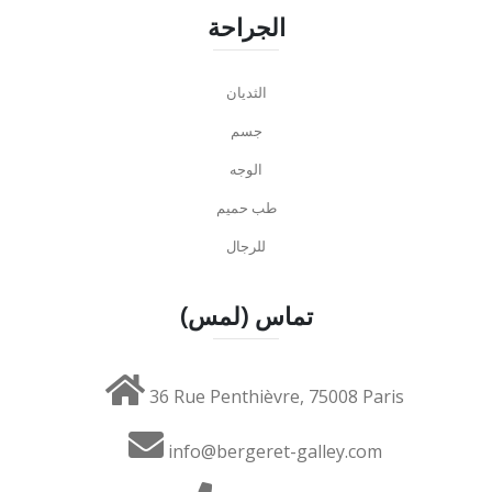
الجراحة
الثديان
جسم
الوجه
طب حميم
للرجال
تماس (لمس)
36 Rue Penthièvre, 75008 Paris
info@bergeret-galley.com