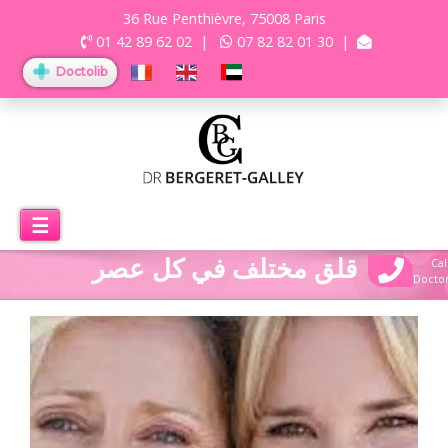
36 Rue Penthièvre, 75008 Paris
01 42 89 62 02
|
07 82 82 01 30
|
Doctolib
☰
قلق مختلف في كل عصر
Cal
Docto