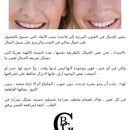
يشير الجمال في الفنون المرئية إلى قاعدة نسب الأبعاد التي تسمح بالحصول
على جمال مثالي في النحت والرسم على سبيل المثال.
بالامتداد ، نحن نعين الجمال بالطريقة نفسها ، هذه النسبة الإلهية تقريبًا التي
تشكل شريعة الجمال لعصر ما.
ولكن في أي عمر ، فهي موجودة لأنها ليس لديها وقت ، ولا حدود لها. حتى لو
أصبحت بعض الوجوه أرق ، فإنها لا تزال تحافظ على إشراقتها ...
لهذا ، يجب أن يبدو بشرة جديدة ، دون عيوب ، المكياج أم لا! حياة صحية ، بدون
التبغ ، تتخللها العاطفة!
في كل عصر ، هناك اهتمام مختلف بجراحة تجميلية حميمة بشكل متزايد في
القلب ، كثقة لمرافقة العصر برفق.