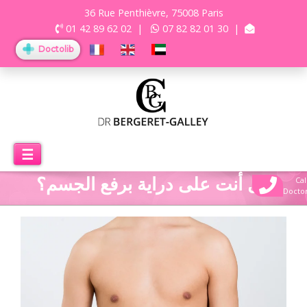
36 Rue Penthièvre, 75008 Paris
01 42 89 62 02
|
07 82 82 01 30
|
Doctolib
☰
هل أنت على دراية برفع الجسم؟
Cal
Docto