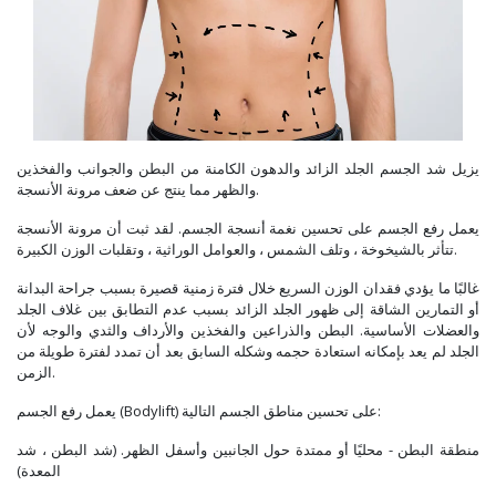
يزيل شد الجسم الجلد الزائد والدهون الكامنة من البطن والجوانب والفخذين
والظهر مما ينتج عن ضعف مرونة الأنسجة.
يعمل رفع الجسم على تحسين نغمة أنسجة الجسم. لقد ثبت أن مرونة الأنسجة
تتأثر بالشيخوخة ، وتلف الشمس ، والعوامل الوراثية ، وتقلبات الوزن الكبيرة.
غالبًا ما يؤدي فقدان الوزن السريع خلال فترة زمنية قصيرة بسبب جراحة البدانة
أو التمارين الشاقة إلى ظهور الجلد الزائد بسبب عدم التطابق بين غلاف الجلد
والعضلات الأساسية. البطن والذراعين والفخذين والأرداف والثدي والوجه لأن
الجلد لم يعد بإمكانه استعادة حجمه وشكله السابق بعد أن تمدد لفترة طويلة من
الزمن.
يعمل رفع الجسم (Bodylift) على تحسين مناطق الجسم التالية:
منطقة البطن - محليًا أو ممتدة حول الجانبين وأسفل الظهر. (شد البطن ، شد
المعدة)