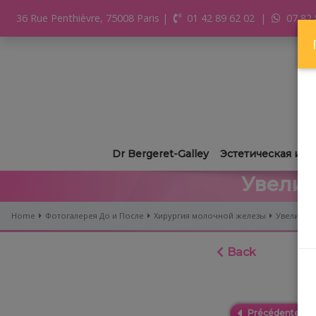
36 Rue Penthièvre, 75008 Paris
|
01 42 89 62 02
|
07 82 
Dr Bergeret-Galley
Эстетическая и р
Увелич
Home
Фотогалерея До и После
Хирургия молочной железы
Увеличен
Back
Précédente