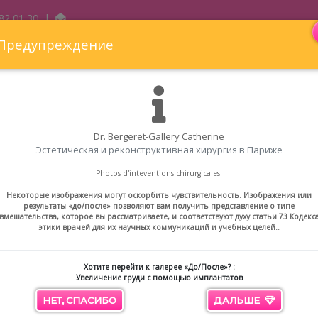
82 01 30
|
Предупреждение
Dr. Bergeret-Gallery Catherine
Эстетическая и реконструктивная хирургия в Париже
еконструктивная хирургия
Эстетическая медицина
Г
Photos d'inteventions chirurgicales.
ение груди с помощью импл
Некоторые изображения могут оскорбить чувствительность. Изображения или
результаты «до/после» позволяют вам получить представление о типе
вмешательства, которое вы рассматриваете, и соответствуют духу статьи 73 Кодекс
ие груди с помощью имплантатов
этики врачей для их научных коммуникаций и учебных целей..
Хотите перейти к галерее «До/После»? :
Увеличение груди с помощью имплантатов
НЕТ, СПАСИБО
ДАЛЬШЕ