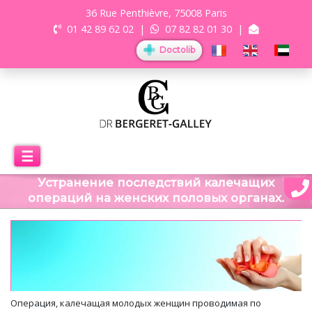
36 Rue Penthièvre, 75008 Paris
01 42 89 62 02
|
07 82 82 01 30
|
Doctolib
☰
Устранение последствий калечащих
операций на женских половых органах.
Операция, калечащая молодых женщин проводимая по