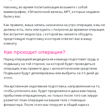
Наконец, во время госпитализации возьмите с собой
маммографию, УЗИ молочной железы, МРТ, которые недавно
были у вас.
Как правило, ваша запись назначена на утро операции, и вы не
должны есть, пить или курить с полуночи до времени операции.
Вас встретит медсестра, с которой вы сможете обсудить
предстоящую
подготовку
и которая отвезет вас в вашу
комнату.
Как проходит операция
?
Перед операцией медицинская команда подготовит грудь и
подмышку на той стороне, на которой будет проводиться
операция, и вы примете душ с антисептическим средством.
Подмышки будут
депилированы
или выбриты за 3-5 дней до
этого.
Лекарственная седативная подготовка
, направленная на то,
чтобы успокоить вас, будет предложена и
дана
вам перед
прибытием
операционную, но только после
того как хирург
разметит план операции на вашем теле с помощью
фломастера
.
После этого вас погрузят в общий наркоз.