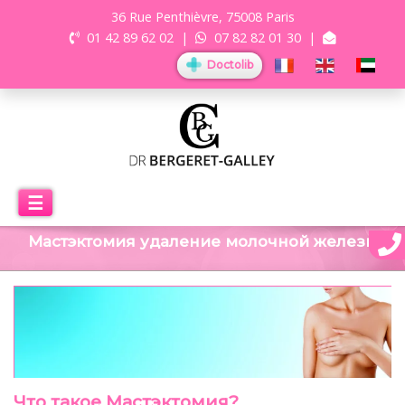
36 Rue Penthièvre, 75008 Paris
01 42 89 62 02
|
07 82 82 01 30
|
Doctolib
☰
Мастэктомия удаление молочной железы
Что такое Мастэктомия?