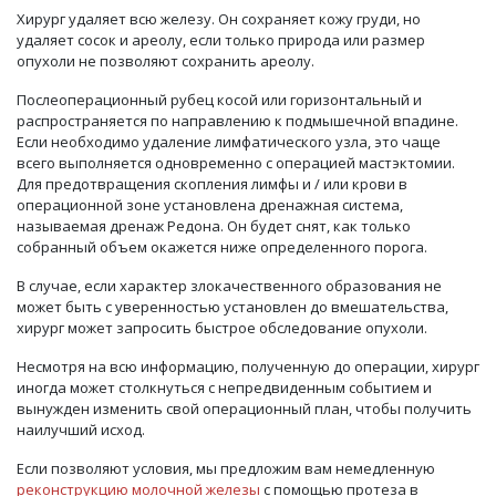
Хирург удаляет всю железу. Он сохраняет кожу груди, но
удаляет сосок и ареолу, если только природа или размер
опухоли не позволяют сохранить ареолу.
Послеоперационный
рубец косой или горизонтальный и
распространяется по направлению к подмышечной впадине.
Если необходимо удаление лимфатического узла, это чаще
всего выполняется
одновременно с операцией мастэктомии
.
Для предотвращения скопления лимфы и / или крови в
операционной зоне установлена
д
ренажная система,
называемая дренаж Редона. Он будет
снят
, как только
собранный объем окажется ниже определенного порога.
В случае, если характер
злокачественного образования
не
может быть с уверенностью установлен до вмешательства,
хирург может запросить быстрое обследование
опухоли
.
Несмотря на всю информацию, полученную до операции, хирург
иногда может столкнуться с непредвиденным событием и
вынужден изменить свой операционный план, чтобы
получить
наилучш
ий исход
.
Если позволяют условия, мы предложим вам немедленную
реконструкцию молочной железы
с помощью протеза в