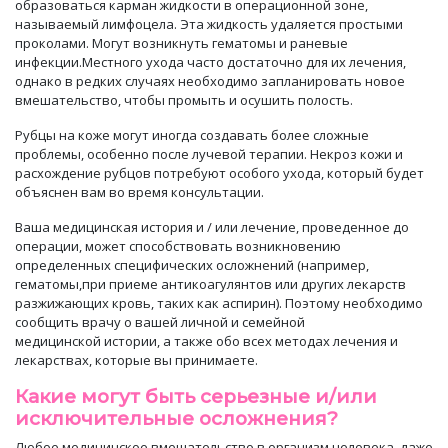
образоваться
карман жидкости в операционной зоне,
называемый
лимфоцел
а
. Эта жидкость удаляется простыми
проколами. Могут возникнуть гематомы и раневые
инфекции.Местного ухода часто достаточно для их лечения,
однако в редких случаях необходимо запланировать новое
вмешательство, чтобы промыть и осушить полость.
Рубцы на коже могут иногда создавать более сложные
проблемы, особенно после лучевой терапии. Некроз кожи и
расхождение рубцов
потребуют
особого ухода, который будет
объяснен вам во время консультации.
Ваша
медицинская
история и / или лечение, проведенное до
операции, может способствовать возникновению
определенных специфических осложнений (например,
гематомы
,при приеме
антикоагулянт
ов
или
других лекарств
разжижающих кровь
, так
их
как аспирин). Поэтому необходимо
сообщить врачу о вашей личной и семейной
медицинской
истории, а также обо всех методах лечения и
лекарствах, которые вы принимаете.
Какие могут быть серьезные и/или
исключительные осложнения?
Любо
е медицинское
вмешательство в организм человека, даже