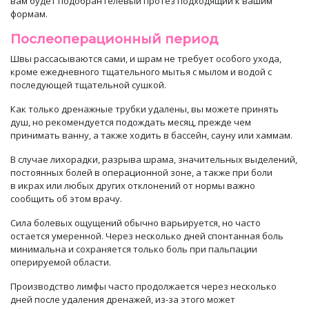
вам будет
подобран гелевый протез подходящий к вашим
формам
.
Послеоперационный период
Швы
рассасываются сами
, и шрам не требует особого ухода,
кроме ежедневного тщательного мытья с мылом и водой с
последующей тщательной сушкой.
Как только
дренажные трубки
удалены, вы можете принять
душ, но рекомендуется подождать месяц, прежде чем
принимать
ванну, а также ходить в бассейн
, саун
у
или хаммам.
В случае лихорадки, разрыва шрама, значительных выделений,
постоянных болей в операционной зоне, а также при
боли
в
икрах или любых других отклонений от нормы важно
сообщить об этом врачу.
Сила болевых ощущений обычно варьируется
, но часто
остается умеренной. Через несколько дней спонтанная боль
минимальна и сохраняется только боль при пальпации
оперируемой области.
Производство лимфы часто продолжается через несколько
дней после удаления дренажей,
из-за этого может