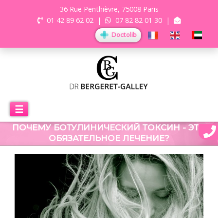
36 Rue Penthièvre, 75008 Paris
01 42 89 62 02
|
07 82 82 01 30
|
Doctolib
☰
ПОЧЕМУ БОТУЛИНИЧЕСКИЙ ТОКСИН - ЭТО
ОБЯЗАТЕЛЬНОЕ ЛЕЧЕНИЕ?