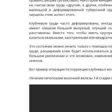
правило, весьма субъективно, некоторые женщин
не считая свою грудь «другой», а другие, особ
маленькой и деформированной туберозной гру
смущены этим. аспект этого.
Клубневые груди часто деформированы, иногда
имеют слишком большой выпуклый, опухший со
расставлены. Вместо того, чтобы иметь круглу
казаться овальными, заостренными или квадратн
Это состояние можно лечить только с помощью пла
груди, расширение кожи будет использоваться д
большом увеличении и это возможно, изменение
сеансов.
Вот пример операции по коррекции клубневых мо
Лечение гипоплазии молочной железы 1-й стадии