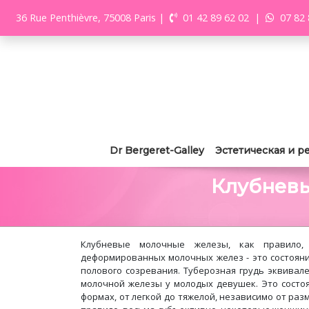
36 Rue Penthièvre, 75008 Paris
|
01 42 89 62 02
|
07 82 
Dr Bergeret-Galley
Эстетическая и р
Клубнев
Клубневые молочные железы, как правило,
деформированных молочных желез - это состояни
полового созревания. Туберозная грудь эквивал
молочной железы у молодых девушек. Это состо
формах, от легкой до тяжелой, независимо от разм