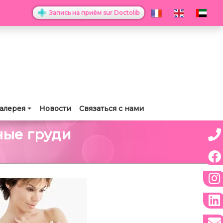
Запись на приём sur Doctolib
алерея
Новости
Связаться с нами
ые груди