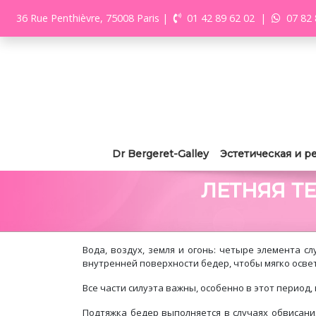
36 Rue Penthièvre, 75008 Paris
|
01 42 89 62 02
|
07 82 
Dr Bergeret-Galley
Эстетическая и р
ЛЕТНЯЯ Т
Вода, воздух, земля и огонь: четыре элемента 
внутренней поверхности бедер, чтобы мягко осве
Все части силуэта важны, особенно в этот период
Подтяжка бедер выполняется в случаях обвисания