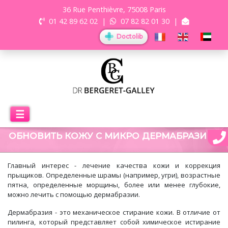
36 Rue Penthièvre, 75008 Paris
01 42 89 62 02
|
07 82 82 01 30
|
Doctolib
☰
ОБНОВИТЬ КОЖУ С МИКРО ДЕРМАБРАЗИЕЙ
Главный интерес - лечение качества кожи и коррекция
прыщиков. Определенные шрамы (например, угри), возрастные
пятна, определенные морщины, более или менее глубокие,
можно лечить с помощью дермабразии.
Дермабразия - это механическое стирание кожи. В отличие от
пилинга, который представляет собой химическое истирание