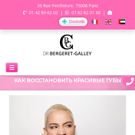
36 Rue Penthièvre, 75008 Paris
01 42 89 62 02
|
07 82 82 01 30
|
Doctolib
☰
КАК ВОССТАНОВИТЬ КРАСИВЫЕ ГУБЫ