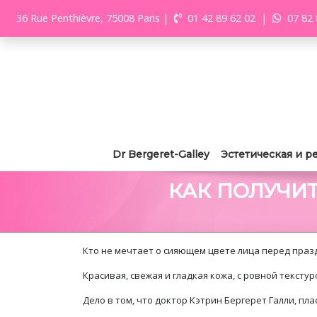
36 Rue Penthièvre, 75008 Paris
|
01 42 89 62 02
|
07 82 
Dr Bergeret-Galley
Эстетическая и р
КАК ПОЛУЧИ
Кто не мечтает о сияющем цвете лица перед пра
Красивая, свежая и гладкая кожа, с ровной тексту
Дело в том, что доктор Кэтрин Бергерет Галли, пл