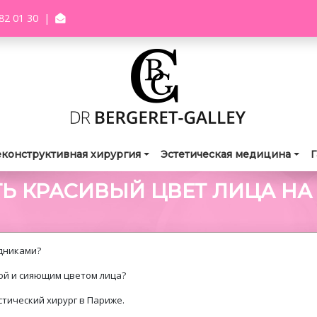
82 01 30
|
еконструктивная хирургия
Эстетическая медицина
Г
ТЬ КРАСИВЫЙ ЦВЕТ ЛИЦА НА
здниками?
рой и сияющим цветом лица?
астический хирург в Париже.