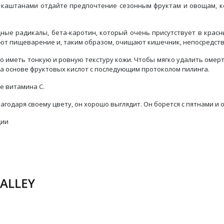
 каштанами отдайте предпочтение сезонным фруктам и овощам, к
дные радикалы, бета-каротин, который очень присутствует в крас
ют пищеварение и, таким образом, очищают кишечник, непосредств
мо иметь тонкую и ровную текстуру кожи. Чтобы мягко удалить омер
 основе фруктовых кислот с последующим протоколом пилинга.
е витамина С.
лагодаря своему цвету, он хорошо выглядит. Он борется с пятнами и 
ции