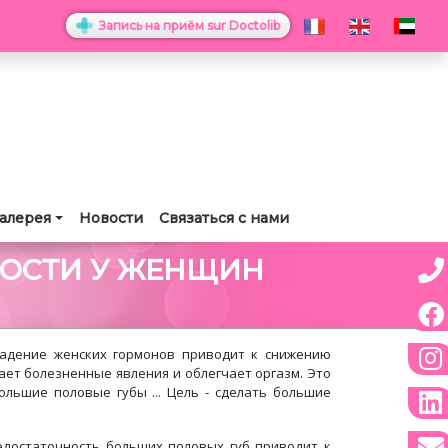
Запись на приём sur Doctolib
алерея
Новости
Связаться с нами
ОСТИ У ЖЕНЩИН
падение женских гормонов приводит к снижению
ет болезненные явления и облегчает оргазм. Это
ольшие половые губы ... Цель - сделать большие
недостаточность больших половых губ приводит к