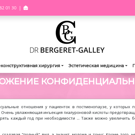
82 01 30
|
еконструктивная хирургия
Эстетическая медицина
Г
ЛОЖЕНИЕ КОНФИДЕНЦИАЛЬН
суальные отношения у пациенток в постменопаузе, у которых 
! Очень увлажняющая инъекция гиалуроновой кислоты предотвраща
ять каждый год при необходимости ... Также можно увеличить б
 создавая "полный" вид, а значит, моложе и тонус. Кроме того, 