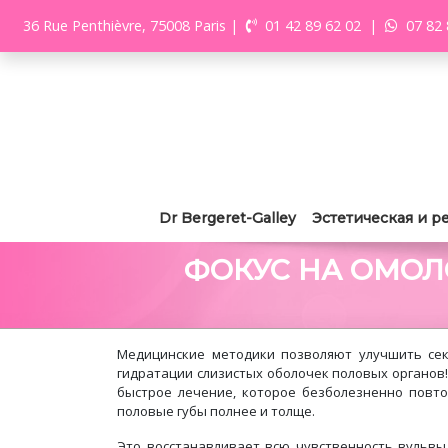
36 Rue Penthièvre, 75008 Paris
|
01 42 89 62 02
|
07 82 
Dr Bergeret-Galley
Эстетическая и р
ФОКУС НА ОМО
Медицинские методики позволяют улучшить сек
гидратации слизистых оболочек половых органов
быстрое лечение, которое безболезненно повтор
половые губы полнее и толще.
Это восстанавливает всю чувственность вульвы,