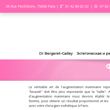
36 Rue Penthièvre, 75008 Paris
|
01 42 89 62 02
|
07 82 
Dr Bergeret-Galley
Эстетическая и р
Le véritable art de l'augmentation mammaire repo
"beauté" doit être plus importante que la "taille". A
d'augmentation mammaire nous devons établir les
femme, pour obtenir un résultat proportionné et les r
avec votre chirurgien esthétique à Paris.