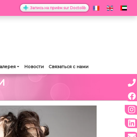
Запись на приём sur Doctolib
алерея
Новости
Связаться с нами
И