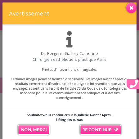
36 Rue Penthièvre, 75008 Paris
×
Avertissement
01 42 89 62 02
|
07 82 82 01 30
|
Doctolib
Dr. Bergeret-Gallery Catherine
Chirurgien esthétique & plastique Paris
☰
Photos d'inteventions chirurgicales.
Certaines images peuvent heurter la sensibilité. Les images avant / après ou
Lifting des cuisses
résultats permettent d'avoir une idée du type d'intervention que vous
envisagez et sont dans l'esprit de l'article 73 du Code de déontologie des
médecins pour leurs communications scientifiques et à des fins
d'enseignement..
Retour
Souhaitez-vous continuer sur la gallerie Avant / Après :
Lifting des cuisses
Précédente
Suivante
NON, MERCI
JE CONTINUE