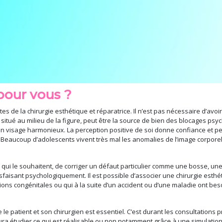
 pour vous ?
es de la chirurgie esthétique et réparatrice. Il n’est pas nécessaire d’avo
itué au milieu de la figure, peut être la source de bien des blocages psyc
s un visage harmonieux. La perception positive de soi donne confiance et 
s. Beaucoup d’adolescents vivent très mal les anomalies de l’image corpor
 qui le souhaitent, de corriger un défaut particulier comme une bosse, un
isfaisant psychologiquement. Il est possible d’associer une chirurgie est
ons congénitales ou qui à la suite d’un accident ou d’une maladie ont beso
le patient et son chirurgien est essentiel. C’est durant les consultations
ura étudier ce qui est réalisable ou non notamment grâce à une simulation q