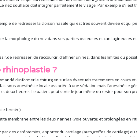
 nez souhaité doit intégrer parfaitement le visage. Par exemple s’il est t
:
mple de redresser la cloison nasale qui est très souvent déviée et qui peu
r la morphologie du nez dans ses parties osseuses et cartilagineuses et
r,de redresser, de raccourcir, d’affiner un nez, dans les limites du possi
rhinoplastie ?
mmandé d’informer le chirurgien sur les éventuels traitements en cours et 
 fait sous anesthésie locale associée à une sédation mais l’anesthésie gén
 deux heures. Le patient peut sortir le jour même ou rester pour son propre
voie fermée)
a petite membrane entre les deux narines (voie ouverte) et prolongées en int
ar des ostéotomies, apporter du cartilage (autogreffes de cartilage) ou d