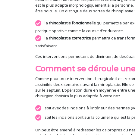
est le plus adapté morphologiquement à la personne. Le
être ridicule. On distingue deux sortes de rhinoplastie 
la
rhinoplastie fonctionnelle
qui permettra par exe
pratique sportive comme la course d’endurance.
la
rhinoplastie
correctrice
permettra de transforme
satisfaisant.
Ces interventions permettent de diminuer, de désépaissi
Comment se déroule une 
Comme pour toute intervention chirurgicale il est reco
assimilés deux semaines avant la rhinoplastie. Elle se
sur le septum. L’opération dure en moyenne entre une et
chirurgien choisira la plus adaptée à votre nez
soit avec des incisions à l’intérieur des narines (
soit les incisions sont sur la columelle qui est l
On peut être amené à redresser les os propres du nez p