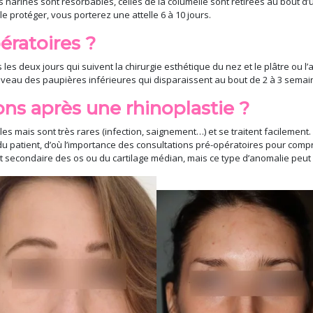
s narines sont résorbables, celles de la columelle sont retirées au bout d’u
le protéger, vous porterez une attelle 6 à 10 jours.
ératoires ?
les deux jours qui suivent la chirurgie esthétique du nez et le plâtre ou l’a
niveau des paupières inférieures qui disparaissent au bout de 2 à 3 semai
ions après une rhinoplastie ?
les mais sont très rares (infection, saignement…) et se traitent facilement.
 du patient, d’où l’importance des consultations pré-opératoires pour compr
 secondaire des os ou du cartilage médian, mais ce type d’anomalie peut s