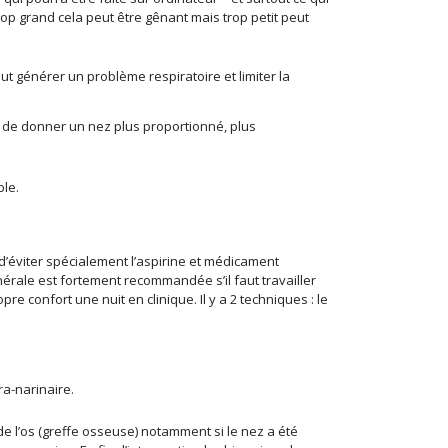
rop grand cela peut être gênant mais trop petit peut
t générer un problème respiratoire et limiter la
 de donner un nez plus proportionné, plus
ble.
d’éviter spécialement l’aspirine et médicament
érale est fortement recommandée s’il faut travailler
 confort une nuit en clinique. Il y a 2 techniques : le
ra-narinaire.
e l’os (greffe osseuse) notamment si le nez a été