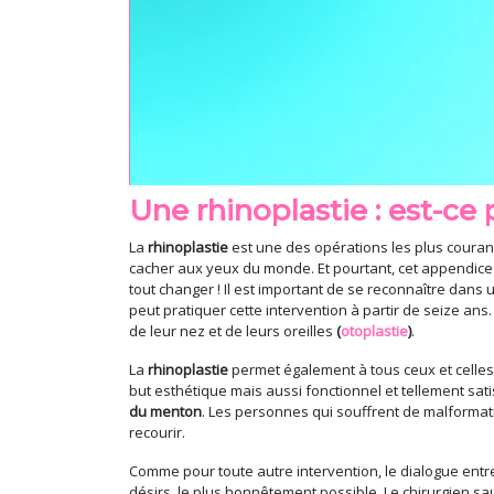
Une rhinoplastie : est-ce
La
rhinoplastie
est une des opérations les plus courant
cacher aux yeux du monde. Et pourtant, cet appendice s
tout changer ! Il est important de se reconnaître dan
peut pratiquer cette intervention à partir de seize an
de leur nez et de leurs oreilles
(
otoplastie
)
.
La
rhinoplastie
permet également à tous ceux et celles
but esthétique mais aussi fonctionnel et tellement sat
du menton
. Les personnes qui souffrent de malformati
recourir.
Comme pour toute autre intervention, le dialogue entre 
désirs, le plus honnêtement possible. Le chirurgien sa