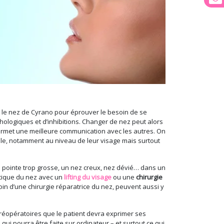
ir le nez de Cyrano pour éprouver le besoin de se
hologiques et d’inhibitions. Changer de nez peut alors
permet une meilleure communication avec les autres. On
elle, notamment au niveau de leur visage mais surtout
e pointe trop grosse, un nez creux, nez dévié… dans un
hétique du nez avec un
lifting du visage
ou une
chirurgie
in d’une chirurgie réparatrice du nez, peuvent aussi y
 préopératoires que le patient devra exprimer ses
ui pourra être faite sur ordinateur – et surtout ce qui