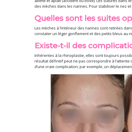
abîmé et aplati (accident ou boxe). Les sutures dans le
des mèches dans les narines. Pour stabiliser le nez et 
Quelles sont les suites op
Les mèches à l’intérieur des narines sont retirées dans 
constater un léger gonflement et des petits bleus au 
Existe-t-il des complicat
Inhérentes à la rhinoplastie, elles sont toujours possib
résultat définitif peut ne pas correspondre à l’attente
d’une vraie complication; par exemple, un déplacement