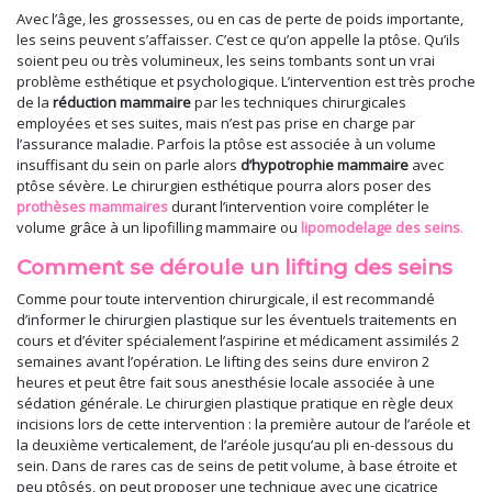
Avec l’âge, les grossesses, ou en cas de perte de poids importante,
les seins peuvent s’affaisser. C’est ce qu’on appelle la ptôse. Qu’ils
soient peu ou très volumineux, les seins tombants sont un vrai
problème esthétique et psychologique. L’intervention est très proche
de la
réduction mammaire
par les techniques chirurgicales
employées et ses suites, mais n’est pas prise en charge par
l’assurance maladie. Parfois la ptôse est associée à un volume
insuffisant du sein on parle alors
d’hypotrophie mammaire
avec
ptôse sévère. Le chirurgien esthétique pourra alors poser des
prothèses mammaires
durant l’intervention voire compléter le
volume grâce à un lipofilling mammaire ou
lipomodelage des seins
.
Comment se déroule un lifting des seins
Comme pour toute intervention chirurgicale, il est recommandé
d’informer le chirurgien plastique sur les éventuels traitements en
cours et d’éviter spécialement l’aspirine et médicament assimilés 2
semaines avant l’opération. Le lifting des seins dure environ 2
heures et peut être fait sous anesthésie locale associée à une
sédation générale. Le chirurgien plastique pratique en règle deux
incisions lors de cette intervention : la première autour de l’aréole et
la deuxième verticalement, de l’aréole jusqu’au pli en-dessous du
sein. Dans de rares cas de seins de petit volume, à base étroite et
peu ptôsés, on peut proposer une technique avec une cicatrice