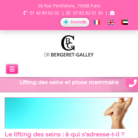
36 Rue Penthièvre, 75008 Paris
01 42 89 62 02
|
07 82 82 01 30
|
Doctolib
☰
Lifting des seins et ptose mammaire
Le lifting des seins : à qui s’adresse-t-il ?