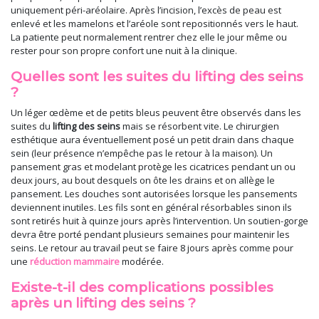
uniquement péri-aréolaire. Après l’incision, l’excès de peau est
enlevé et les mamelons et l’aréole sont repositionnés vers le haut.
La patiente peut normalement rentrer chez elle le jour même ou
rester pour son propre confort une nuit à la clinique.
Quelles sont les suites du lifting des seins
?
Un léger œdème et de petits bleus peuvent être observés dans les
suites du
lifting des seins
mais se résorbent vite. Le chirurgien
esthétique aura éventuellement posé un petit drain dans chaque
sein (leur présence n’empêche pas le retour à la maison). Un
pansement gras et modelant protège les cicatrices pendant un ou
deux jours, au bout desquels on ôte les drains et on allège le
pansement. Les douches sont autorisées lorsque les pansements
deviennent inutiles. Les fils sont en général résorbables sinon ils
sont retirés huit à quinze jours après l’intervention. Un soutien-gorge
devra être porté pendant plusieurs semaines pour maintenir les
seins. Le retour au travail peut se faire 8 jours après comme pour
une
réduction mammaire
modérée.
Existe-t-il des complications possibles
après un lifting des seins ?