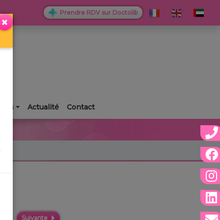
Prendre RDV sur Doctolib
×
ries
Actualité
Contact
Suivante