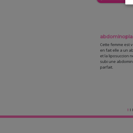
abdominopla
Cette femme est v
en fait elle a un
et la liposuccion n
subi une abdomino
parfait.