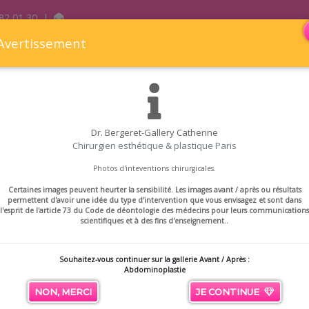
82 01 30
|
Avertissement
Dr. Bergeret-Gallery Catherine
Chirurgien esthétique & plastique Paris
rgie esthétique & réparatrice
Médecine esthétique
Gale
Photos d'inteventions chirurgicales.
Abdominoplastie
Certaines images peuvent heurter la sensibilité. Les images avant / après ou résultats
permettent d'avoir une idée du type d'intervention que vous envisagez et sont dans
l'esprit de l'article 73 du Code de déontologie des médecins pour leurs communications
scientifiques et à des fins d'enseignement..
Souhaitez-vous continuer sur la gallerie Avant / Après :
Abdominoplastie
NON, MERCI
JE CONTINUE