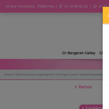
36 Rue Penthièvre, 75008 Paris
|
01 42 89 62 02
|
07 82 
Dr Bergeret-Galley
Chiru
Home
Galeries photos avant/après
Chirurgie Corps
Abdominoplastie
Retour
Précédente