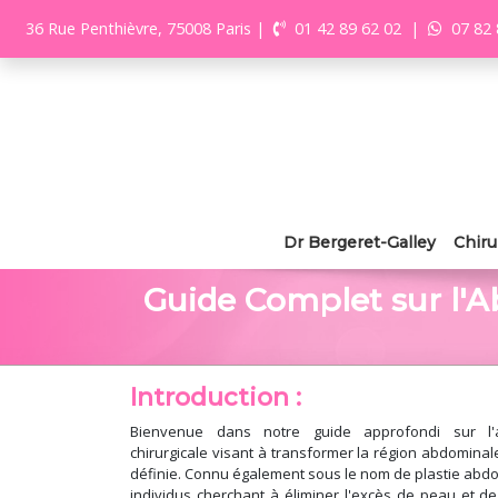
36 Rue Penthièvre, 75008 Paris
|
01 42 89 62 02
|
07 82 
Dr Bergeret-Galley
Chiru
Guide Complet sur l'A
Introduction :
Bienvenue dans notre guide approfondi sur l'a
chirurgicale visant à transformer la région abdominale
définie. Connu également sous le nom de plastie abdom
individus cherchant à éliminer l'excès de peau et d