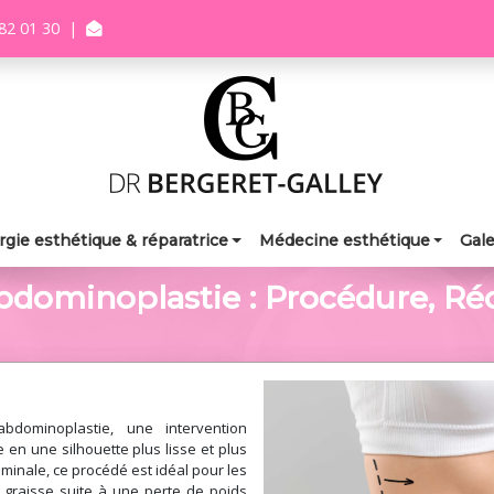
82 01 30
|
rgie esthétique & réparatrice
Médecine esthétique
Gale
bdominoplastie : Procédure, Réc
bdominoplastie, une intervention
 en une silhouette plus lisse et plus
inale, ce procédé est idéal pour les
e graisse suite à une perte de poids