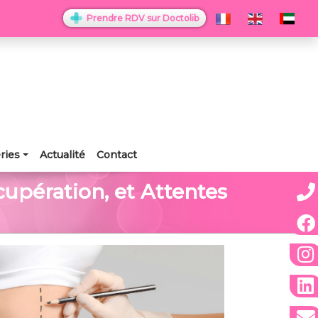
Prendre RDV sur Doctolib
ries
Actualité
Contact
upération, et Attentes