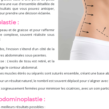
nira une vue d'ensemble détaillée de
ésultats que vous pouvez anticiper,
ur prendre une décision éclairée.
astie :
peau et de graisse et pour raffermir
re complexe, souvent réalisée sous
:
is, l'incision s'étend d'un côté de la
tures abdominales sous-jacentes.
e : L'excès de tissu est retiré, et la
tage le contour abdominal.
s muscles étirés ou séparés sont suturés ensemble, créant une base a
ur un résultat naturel, le nombril est souvent déplacé pour s'aligner av
nt soigneusement fermées pour minimiser les cicatrices, avec un soin part
bdominoplastie :
meilleurs résultats possibles :