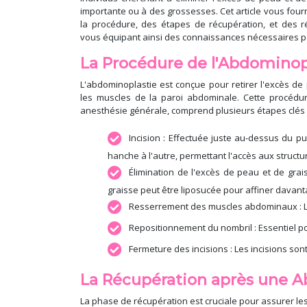
importante ou à des grossesses. Cet article vous four
la procédure, des étapes de récupération, et des r
vous équipant ainsi des connaissances nécessaires po
La Procédure de l'Abdominopl
L'abdominoplastie est conçue pour retirer l'excès de 
les muscles de la paroi abdominale. Cette procédu
anesthésie générale, comprend plusieurs étapes clés 
Incision : Effectuée juste au-dessus du pub
hanche à l'autre, permettant l'accès aux struc
Élimination de l'excès de peau et de graiss
graisse peut être liposucée pour affiner davan
Resserrement des muscles abdominaux : Le
Repositionnement du nombril : Essentiel po
Fermeture des incisions : Les incisions so
La Récupération après une A
La phase de récupération est cruciale pour assurer les 