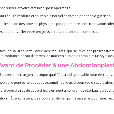
 de surveiller votre état initial post-opératoire.
our réduire l'enflure et soutenir le nouvel abdomen pendant la guérison.
e limitation des activités physiques pour permettre une cicatrisation adé
tes pour surveiller votre progression et adresser toute complication.
ative de la silhouette, avec des résultats qui se révèlent progressive
confiance en soi. Il est vital de maintenir un poids stable et un style de 
Avant de Procéder à une Abdominoplasti
 avec un chirurgien plastique qualifié est indispensable pour évaluer votr
plastie peut et ne peut pas accomplir est crucial pour votre satisfaction.
s pré-opératoires de votre chirurgien peut améliorer les résultats et réduir
tion : Être conscient des coûts et du temps nécessaire pour une récup