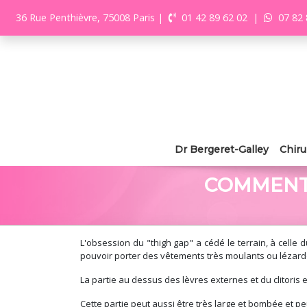
36 Rue Penthièvre, 75008 Paris
|
01 42 89 62 02
|
07 82 
Dr Bergeret-Galley
Chiru
COMMENT 
L'obsession du "thigh gap" a cédé le terrain, à celle
pouvoir porter des vêtements très moulants ou lézarder
La partie au dessus des lèvres externes et du clitoris 
Cette partie peut aussi être très large et bombée et p