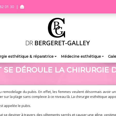
82 01 30
|
rgie esthétique & réparatrice
Médecine esthétique
Gale
SE DÉROULE LA CHIRURGIE D
 du remodelage du pubis. En effet, les femmes veulent désormais avoir un
 sur la plage sans complexe à ce niveau-là. La chirurgie esthétique appor
est appelée le pubis.
eut se deviner à travers des vêtements serrés et causer une gêne, vestime