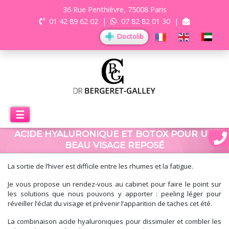
36 Rue Penthièvre, 75008 Paris
01 42 89 62 02
|
07 82 82 01 30
|
Doctolib
☰
ACIDE HYALURONIQUE ET BOTOX POUR UN
BEAU VISAGE REPOSÉ
La sortie de l’hiver est difficile entre les rhumes et la fatigue.
Je vous propose un rendez-vous au cabinet pour faire le point sur
les solutions que nous pouvons y apporter : peeling léger pour
réveiller l’éclat du visage et prévenir l’apparition de taches cet été.
La combinaison acide hyaluroniques pour dissimuler et combler les